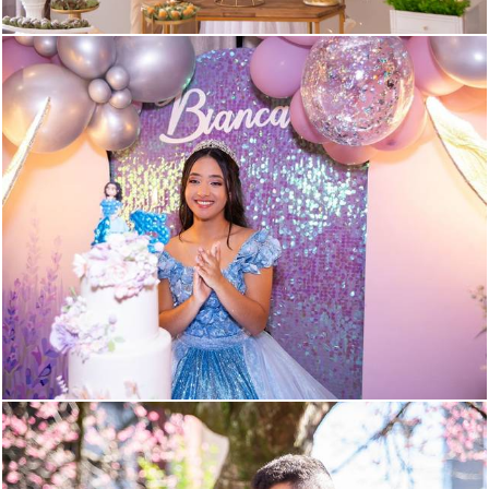
709
19