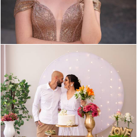
208
0
684
31