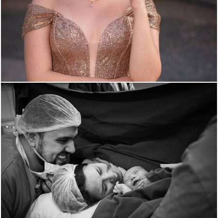
208
0
1328
0