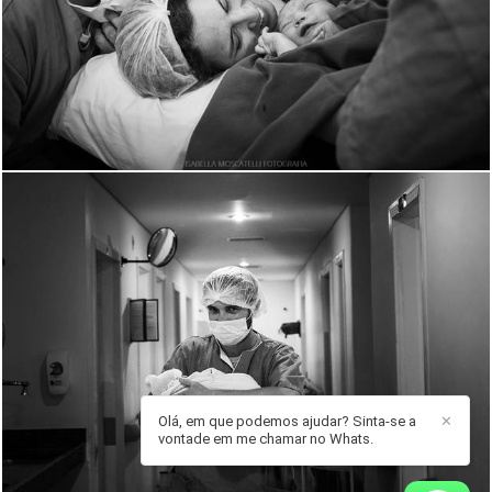
1328
0
1482
0
Olá, em que podemos ajudar? Sinta-se a
✕
vontade em me chamar no Whats.